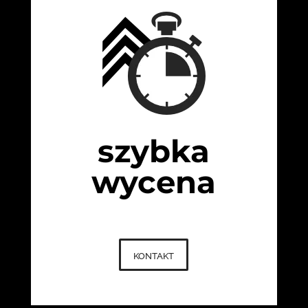
szybka
wycena
kontakt