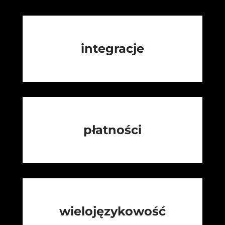
integracje
płatności
wielojęzykowość