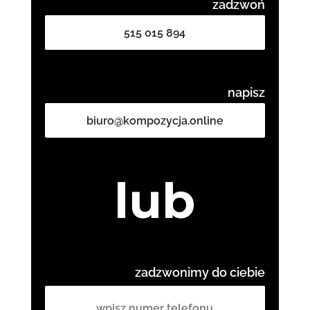
zadzwoń
515 015 894
napisz
biuro@kompozycja.online
lub
zadzwonimy do ciebie