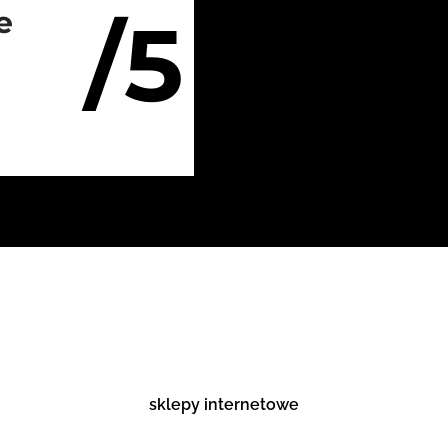
/5
e
sklepy internetowe