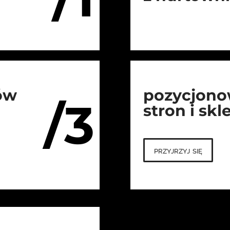
ów
pozycjono
/3
stron i sk
przyjrzyj się