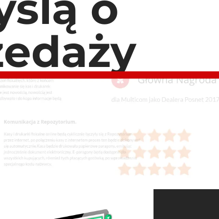
ślą o
zedaży