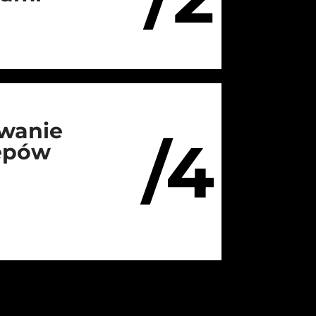
wanie
/4
lepów