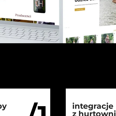
/1
py
integracje
z hurtown