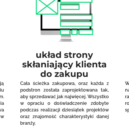
układ strony
skłaniający klienta
do zakupu
ją
Cała ścieżka zakupowa, oraz każda z
W
iu
podstron została zaprojektowana tak,
n
m.
aby sprzedawać jak najwięcej. Wszystko
r
ia
w opraciu o doświadczenie zdobyte
r
wa
podczas realizacji dziesiątek projektów
s
ów
oraz znajomość charakterystyki danej
branży.