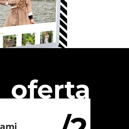
oferta
/2
iami