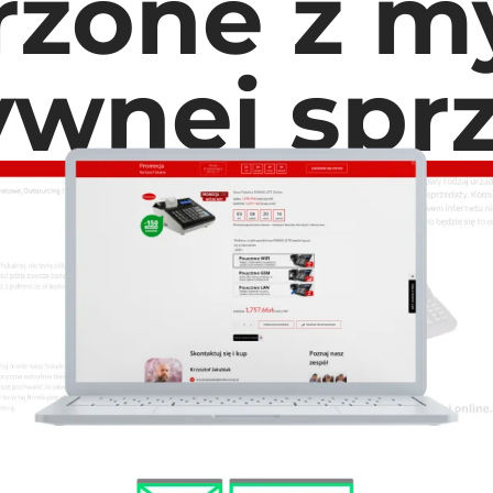
rzone z my
ywnej spr