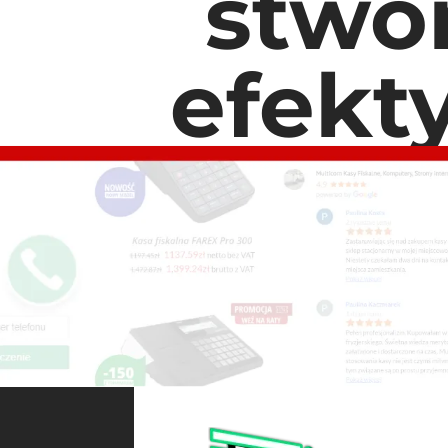
stwo
efekt