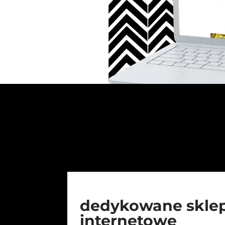
dedykowane skle
internetowe