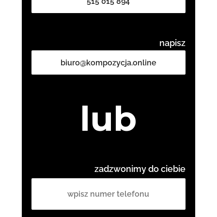
515 015 894
napisz
biuro@kompozycja.online
lub
zadzwonimy do ciebie