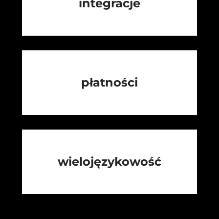
integracje
płatności
wielojęzykowość