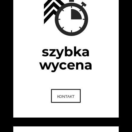
szybka
wycena
kontakt