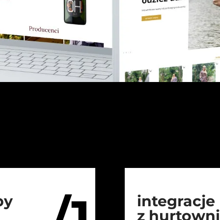
/1
py
integracje
z hurtown