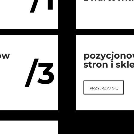
ów
pozycjono
/3
stron i sk
przyjrzyj się