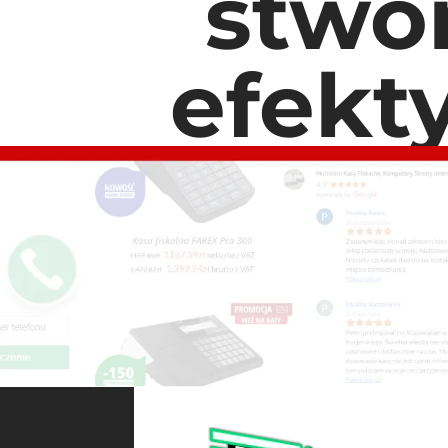
stwo
efekt