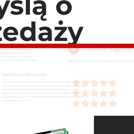
ślą o
zedaży