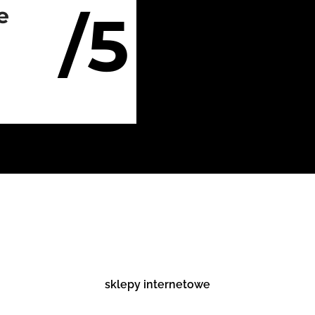
/5
e
sklepy internetowe