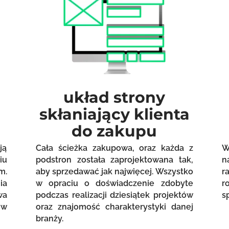
układ strony
skłaniający klienta
do zakupu
ją
Cała ścieżka zakupowa, oraz każda z
W
iu
podstron została zaprojektowana tak,
n
m.
aby sprzedawać jak najwięcej. Wszystko
r
ia
w opraciu o doświadczenie zdobyte
r
wa
podczas realizacji dziesiątek projektów
s
ów
oraz znajomość charakterystyki danej
branży.