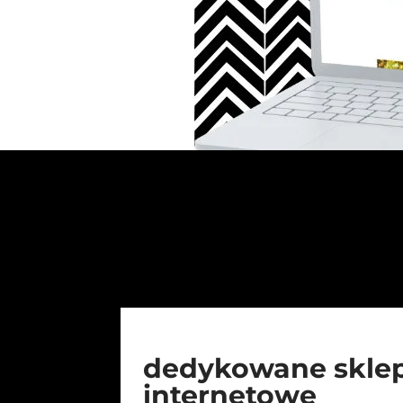
dedykowane skle
internetowe