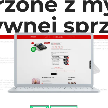
rzone z my
ywnej spr