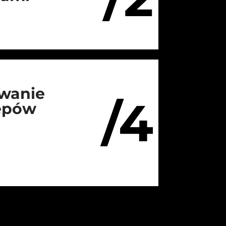
wanie
/4
lepów