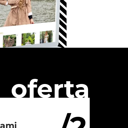
oferta
/2
iami