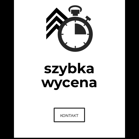
szybka
wycena
kontakt