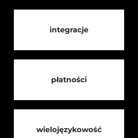
integracje
płatności
wielojęzykowość