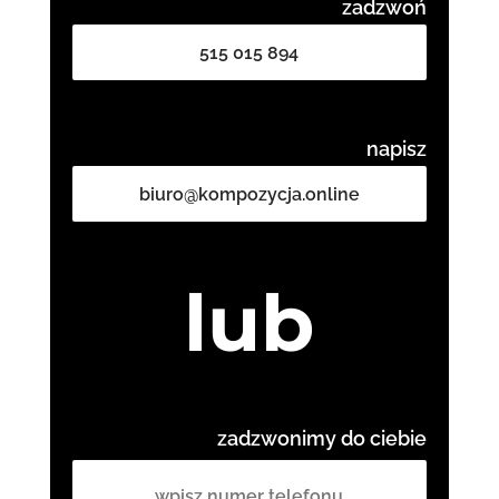
zadzwoń
515 015 894
napisz
biuro@kompozycja.online
lub
zadzwonimy do ciebie