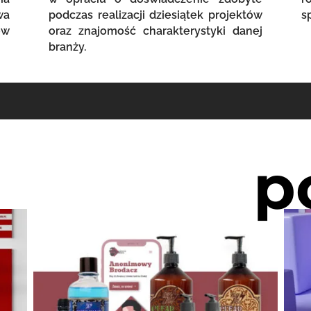
wa
podczas realizacji dziesiątek projektów
s
ów
oraz znajomość charakterystyki danej
branży.
p