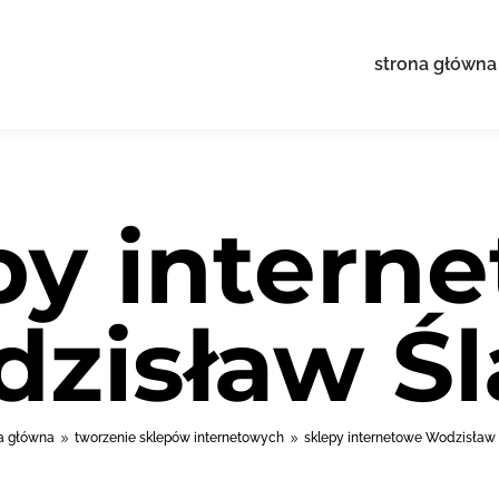
strona główna
py intern
zisław Śl
a główna
tworzenie sklepów internetowych
sklepy internetowe Wodzisław 
9
9