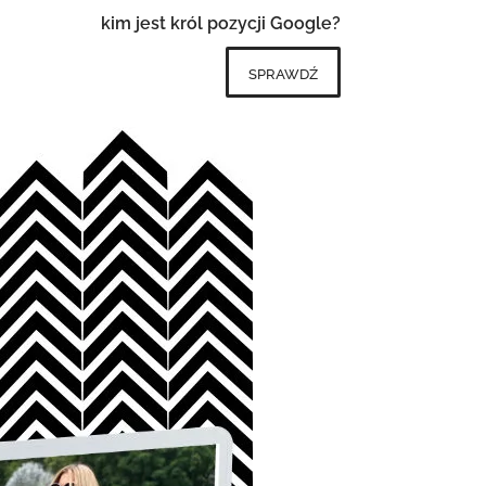
kim jest król pozycji Google?
sprawdź