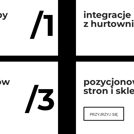
/1
py
integracje
z hurtown
ów
pozycjono
/3
stron i sk
przyjrzyj się