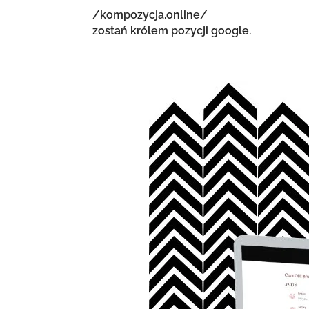
/kompozycja.online/
zostań królem pozycji google.