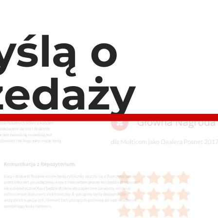
ślą o
zedaży