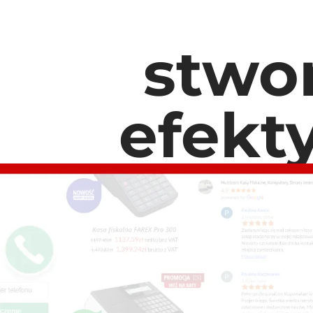
stwo
efekt