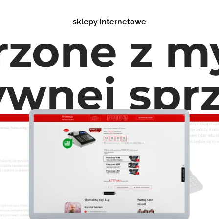
sklepy internetowe
rzone z my
ywnej spr