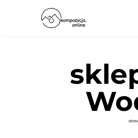
skle
Wod
stron