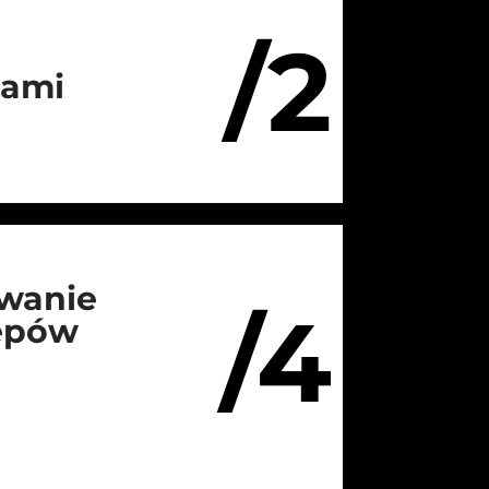
/2
iami
wanie
/4
lepów