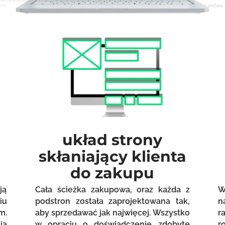
układ strony
skłaniający klienta
do zakupu
ją
Cała ścieżka zakupowa, oraz każda z
W
iu
podstron została zaprojektowana tak,
n
m.
aby sprzedawać jak najwięcej. Wszystko
r
ia
w opraciu o doświadczenie zdobyte
r