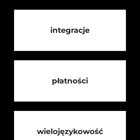
integracje
płatności
wielojęzykowość