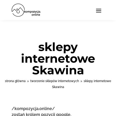
sklepy
internetowe
Skawina
strona główna
tworzenie sklepów internetowych
sklepy internetowe
9
9
Skawina
/kompozycja.online/
zostań królem pozycji google.