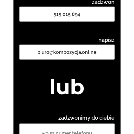
zadzwoń
515 015 894
napisz
biuro@kompozycja.online
lub
zadzwonimy do ciebie