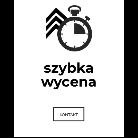
szybka
wycena
kontakt