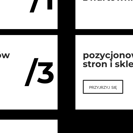
ów
pozycjono
/3
stron i sk
przyjrzyj się