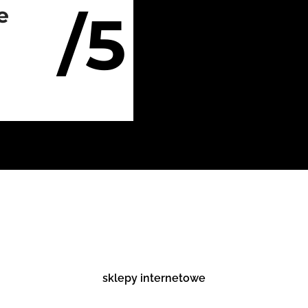
/5
e
sklepy internetowe