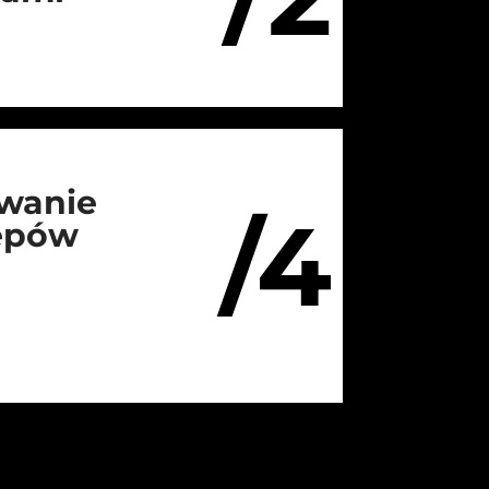
wanie
/4
lepów