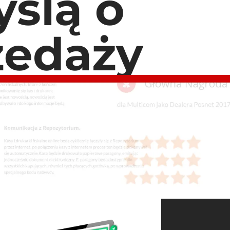
ślą o
zedaży