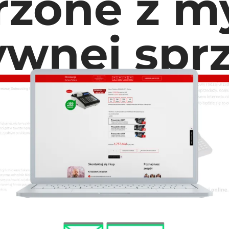
rzone z my
ywnej spr