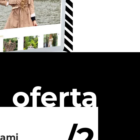
oferta
/2
iami