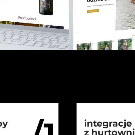
/1
py
integracje
z hurtown