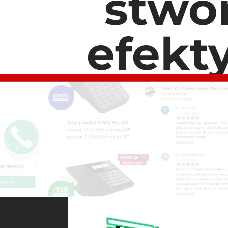
stwo
efekt