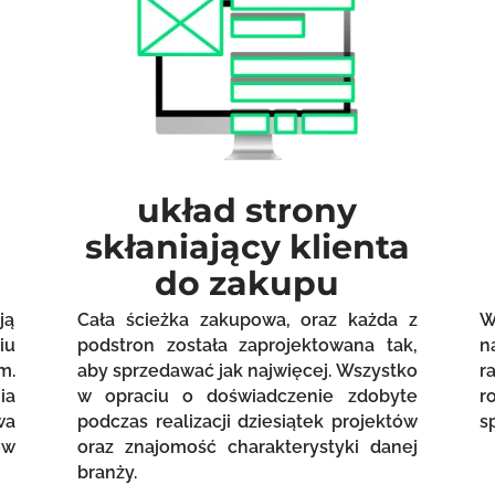
układ strony
skłaniający klienta
do zakupu
ją
Cała ścieżka zakupowa, oraz każda z
W
iu
podstron została zaprojektowana tak,
n
m.
aby sprzedawać jak najwięcej. Wszystko
r
ia
w opraciu o doświadczenie zdobyte
r
wa
podczas realizacji dziesiątek projektów
s
ów
oraz znajomość charakterystyki danej
branży.