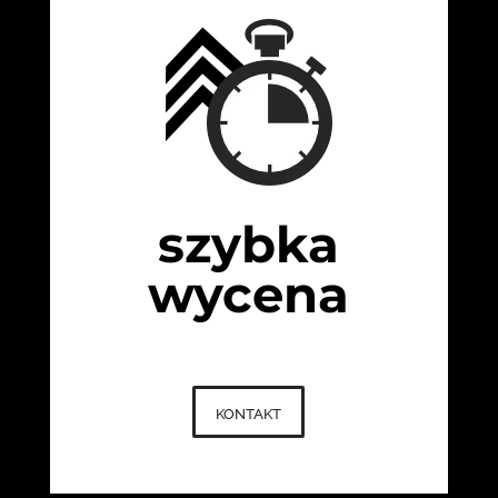
szybka
wycena
kontakt