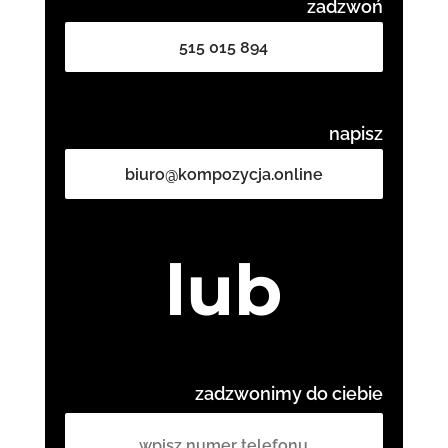
zadzwoń
515 015 894
napisz
biuro@kompozycja.online
lub
zadzwonimy do ciebie