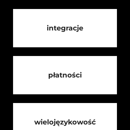
integracje
płatności
wielojęzykowość