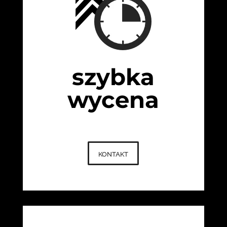
szybka
wycena
kontakt