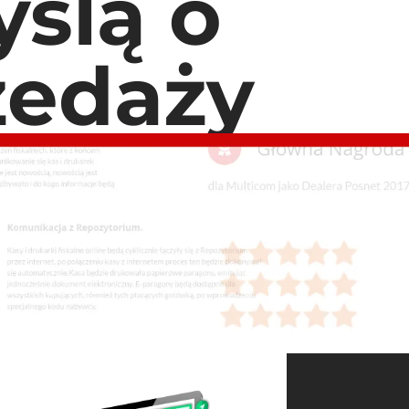
ślą o
zedaży