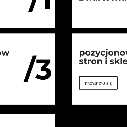
ów
pozycjono
/3
stron i sk
przyjrzyj się