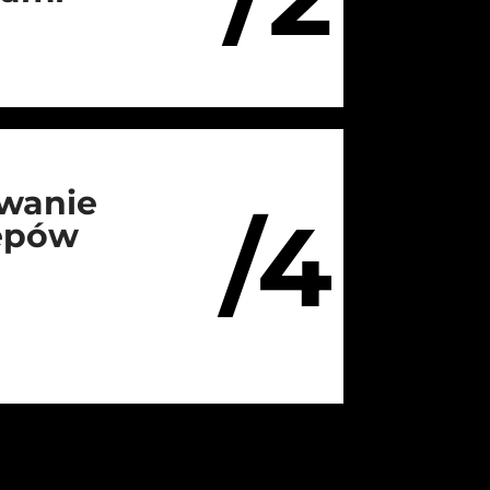
wanie
/4
lepów