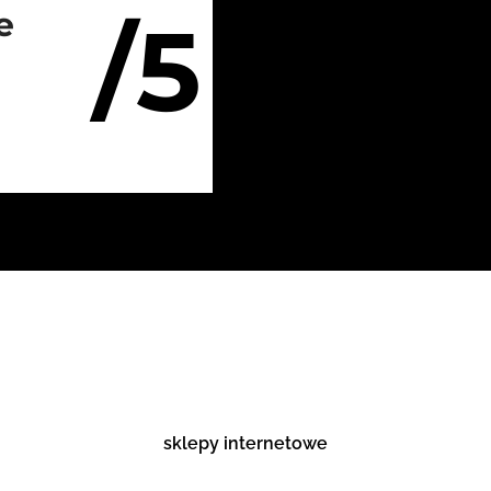
/5
e
sklepy internetowe