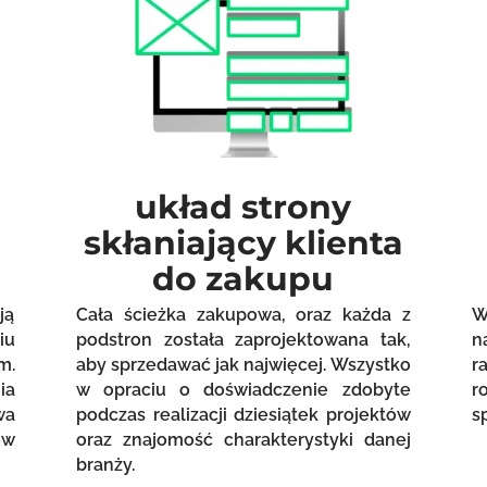
układ strony
skłaniający klienta
do zakupu
ją
Cała ścieżka zakupowa, oraz każda z
W
iu
podstron została zaprojektowana tak,
n
m.
aby sprzedawać jak najwięcej. Wszystko
r
ia
w opraciu o doświadczenie zdobyte
r
wa
podczas realizacji dziesiątek projektów
s
ów
oraz znajomość charakterystyki danej
branży.