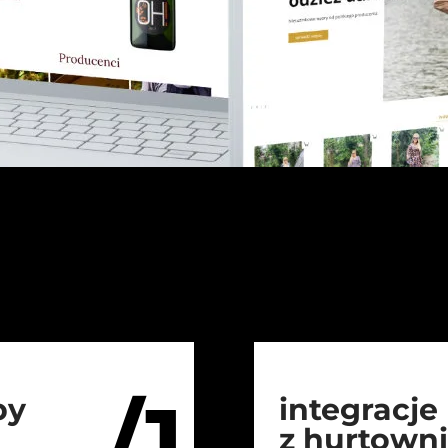
/1
py
integracje
z hurtown