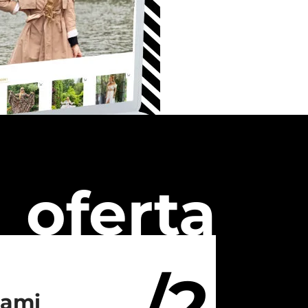
oferta
/2
iami