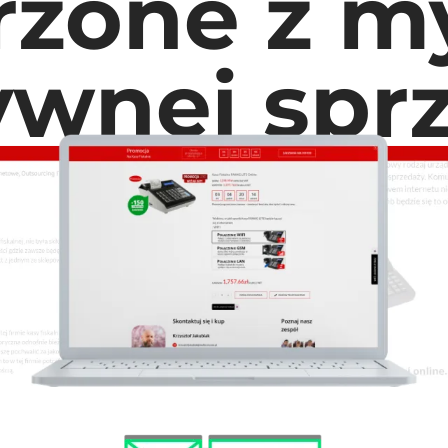
rzone z my
ywnej spr