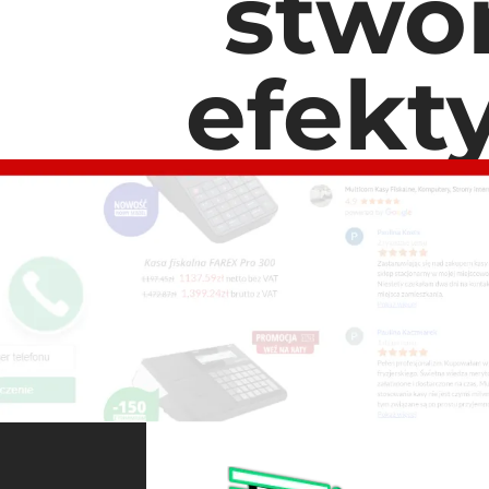
stwo
efekt