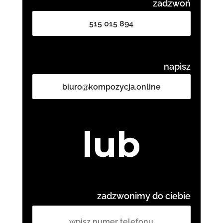
zadzwoń
515 015 894
napisz
biuro@kompozycja.online
lub
zadzwonimy do ciebie