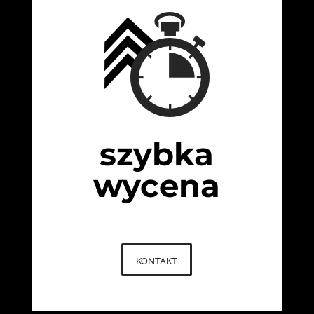
szybka
wycena
kontakt