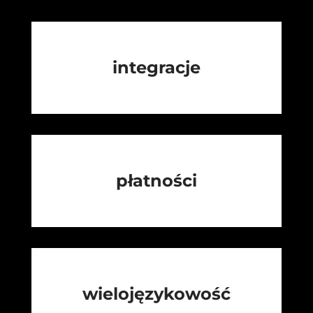
integracje
płatności
wielojęzykowość