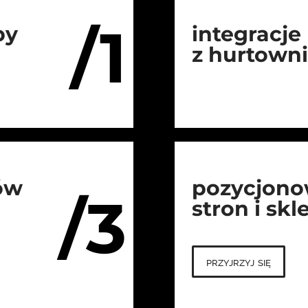
/1
py
integracje
z hurtown
ów
pozycjono
/3
stron i sk
przyjrzyj się