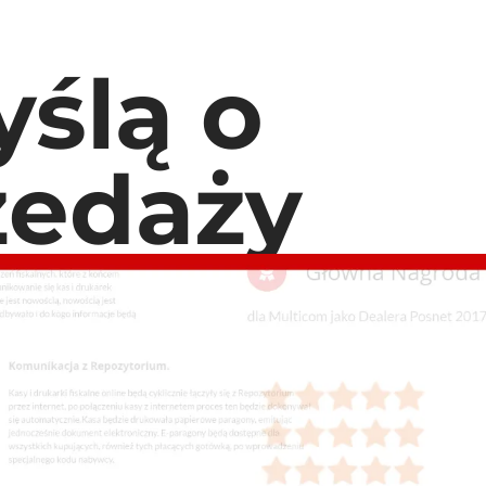
ślą o
zedaży