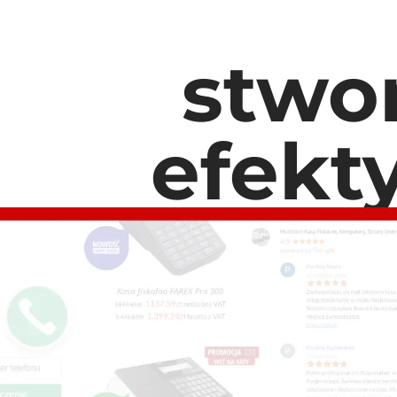
stwo
efekt