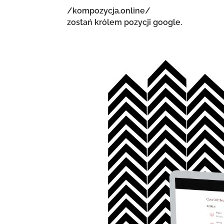
/kompozycja.online/
zostań królem pozycji google.