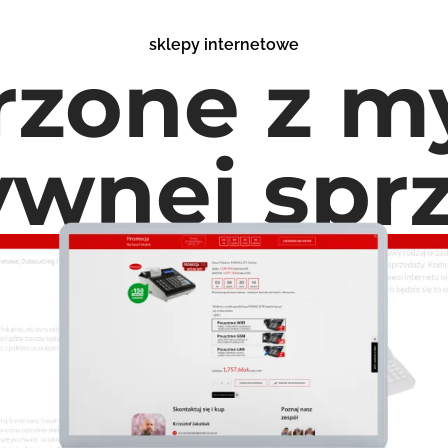
sklepy internetowe
rzone z my
ywnej spr