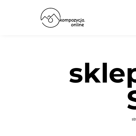
skle
st