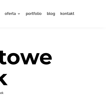
oferta
portfolio
blog
kontakt
etowe
k
nek