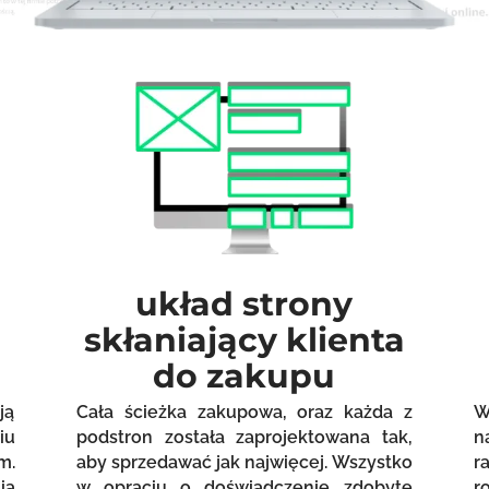
układ strony
skłaniający klienta
do zakupu
ją
Cała ścieżka zakupowa, oraz każda z
W
iu
podstron została zaprojektowana tak,
n
m.
aby sprzedawać jak najwięcej. Wszystko
r
ia
w opraciu o doświadczenie zdobyte
r