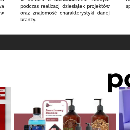
wa
podczas realizacji dziesiątek projektów
s
ów
oraz znajomość charakterystyki danej
branży.
p