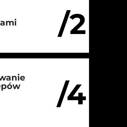
/2
iami
wanie
/4
lepów