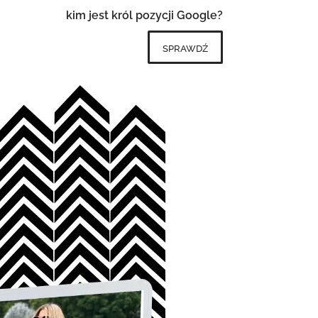
kim jest król pozycji Google?
sprawdź