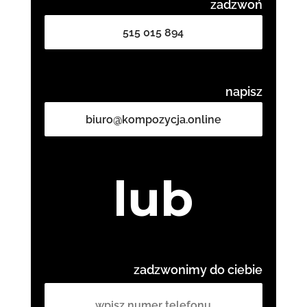
zadzwoń
515 015 894
napisz
biuro@kompozycja.online
lub
zadzwonimy do ciebie