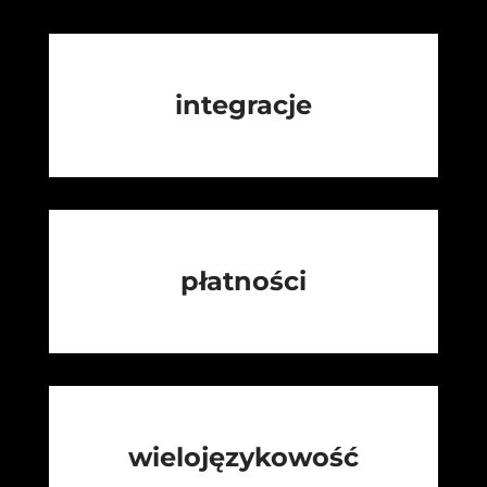
integracje
płatności
wielojęzykowość