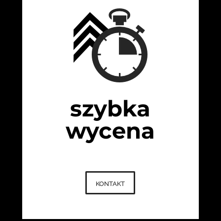
szybka
wycena
kontakt