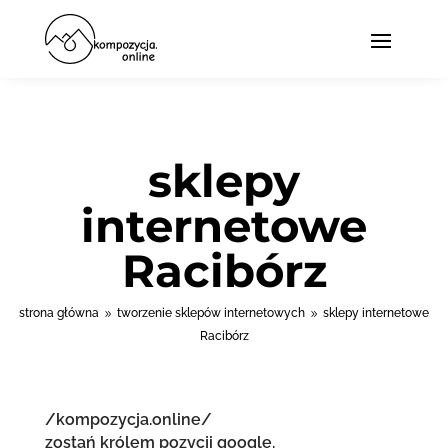
sklepy
internetowe
Racibórz
strona główna
tworzenie sklepów internetowych
sklepy internetowe
9
9
Racibórz
/kompozycja.online/
zostań królem pozycji google.