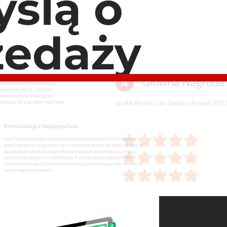
ślą o
zedaży