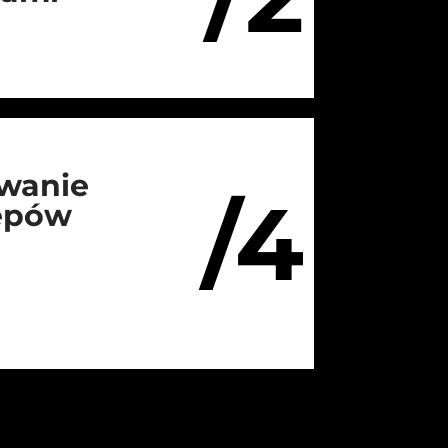
wanie
/4
lepów