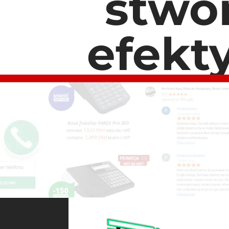
stwo
efekt