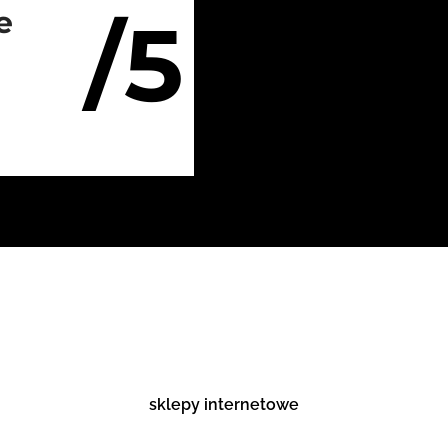
/5
e
sklepy internetowe