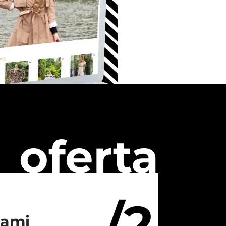
oferta
/2
iami