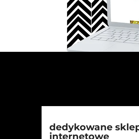
dedykowane skle
internetowe