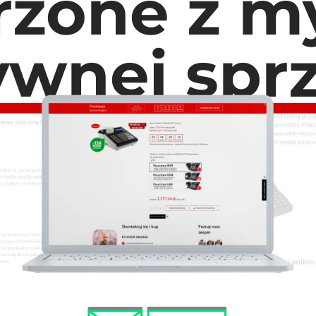
rzone z my
ywnej spr