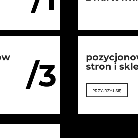
ów
pozycjono
/3
stron i sk
przyjrzyj się