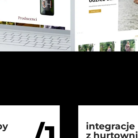
/1
py
integracje
z hurtown