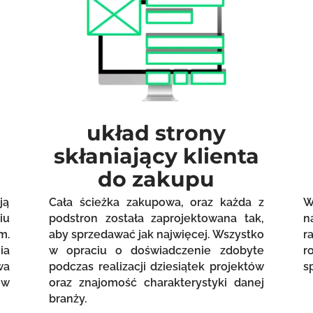
układ strony
skłaniający klienta
do zakupu
ją
Cała ścieżka zakupowa, oraz każda z
W
iu
podstron została zaprojektowana tak,
n
m.
aby sprzedawać jak najwięcej. Wszystko
r
ia
w opraciu o doświadczenie zdobyte
r
wa
podczas realizacji dziesiątek projektów
s
ów
oraz znajomość charakterystyki danej
branży.