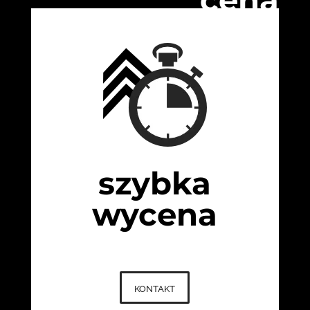
szybka
wycena
kontakt