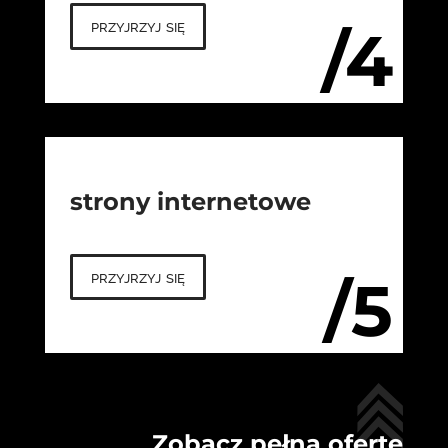
przyjrzyj się
/4
strony internetowe
przyjrzyj się
/5
Zobacz pełną ofertę