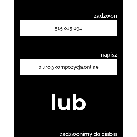
zadzwoń
515 015 894
napisz
biuro@kompozycja.online
lub
zadzwonimy do ciebie