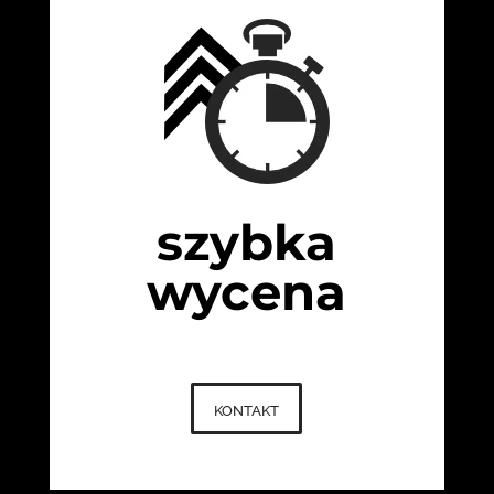
szybka
wycena
kontakt