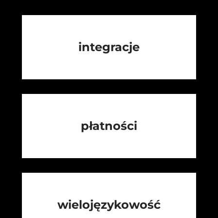
integracje
płatności
wielojęzykowość