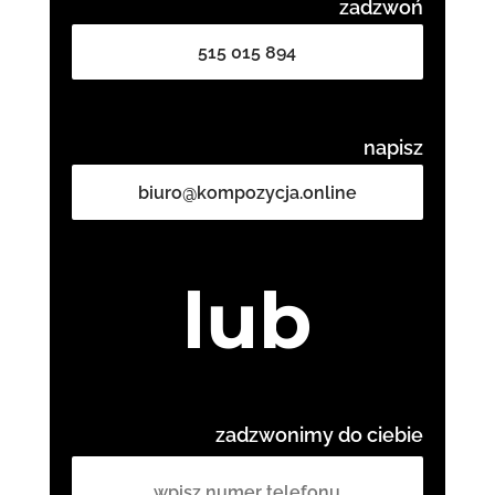
zadzwoń
515 015 894
napisz
biuro@kompozycja.online
lub
zadzwonimy do ciebie