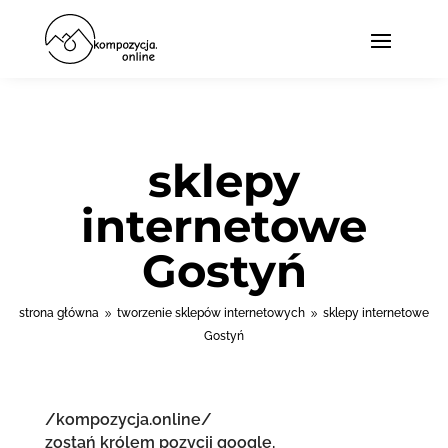
sklepy
internetowe
Gostyń
strona główna
tworzenie sklepów internetowych
sklepy internetowe
9
9
Gostyń
/kompozycja.online/
zostań królem pozycji google.