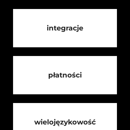
integracje
płatności
wielojęzykowość