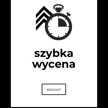
szybka
wycena
kontakt