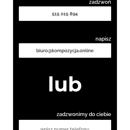
zadzwoń
515 015 894
napisz
biuro@kompozycja.online
lub
zadzwonimy do ciebie