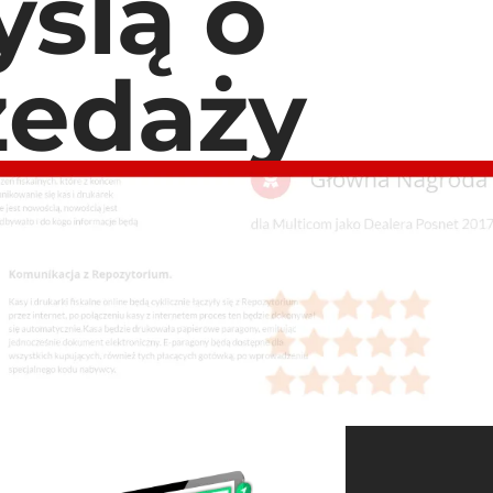
ślą o
zedaży