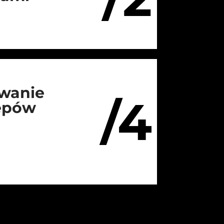
wanie
/4
lepów