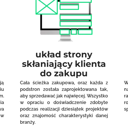
układ strony
skłaniający klienta
do zakupu
ją
Cała ścieżka zakupowa, oraz każda z
W
iu
podstron została zaprojektowana tak,
n
m.
aby sprzedawać jak najwięcej. Wszystko
r
ia
w opraciu o doświadczenie zdobyte
r
wa
podczas realizacji dziesiątek projektów
s
ów
oraz znajomość charakterystyki danej
branży.