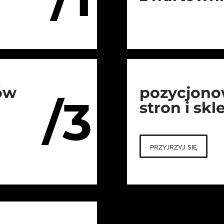
ów
pozycjono
/3
stron i sk
przyjrzyj się