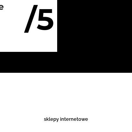
/5
e
sklepy internetowe