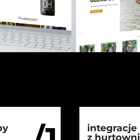
/1
py
integracje
z hurtown