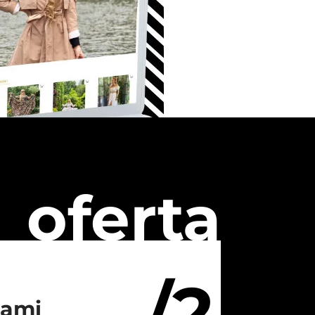
oferta
/2
iami