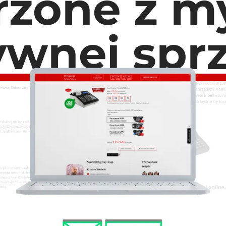
rzone z my
ywnej spr