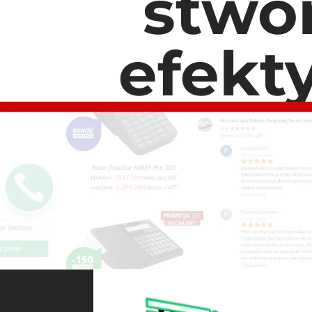
stwo
efekt