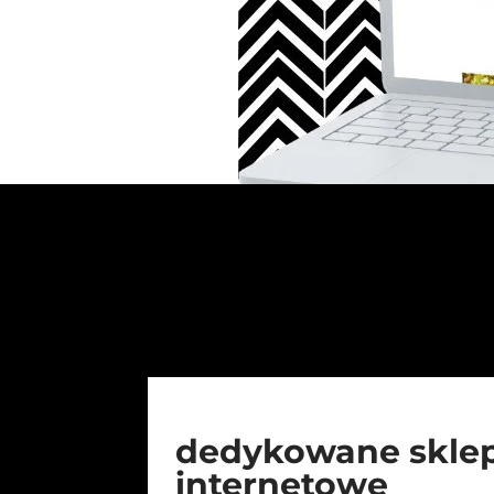
dedykowane skle
internetowe