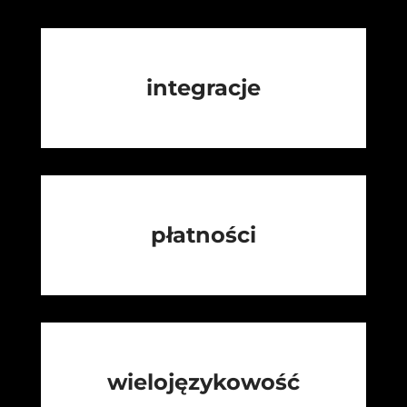
integracje
płatności
wielojęzykowość