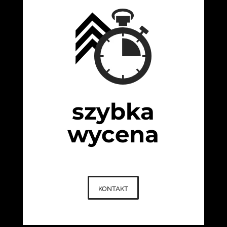
szybka
wycena
kontakt