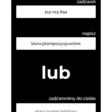
zadzwoń
515 015 894
napisz
biuro@kompozycja.online
lub
zadzwonimy do ciebie