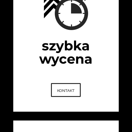
szybka
wycena
kontakt