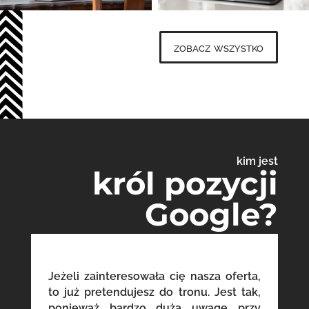
zobacz wszystko
kim jest
król pozycji
Google?
Jeżeli zainteresowała cię nasza oferta,
to już pretendujesz do tronu. Jest tak,
ponieważ bardzo dużą uwagę przy