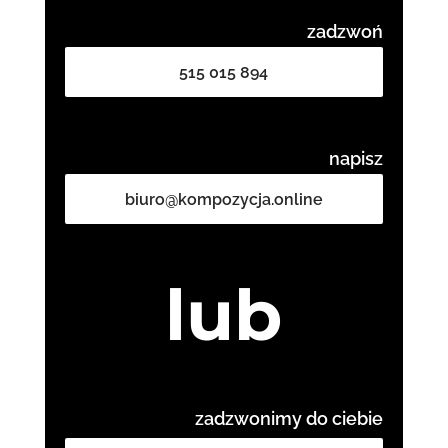
zadzwoń
515 015 894
napisz
biuro@kompozycja.online
lub
zadzwonimy do ciebie