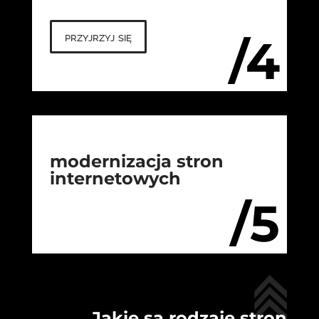
przyjrzyj się
/4
modernizacja stron
internetowych
/5
Jakie są rodzaje stron