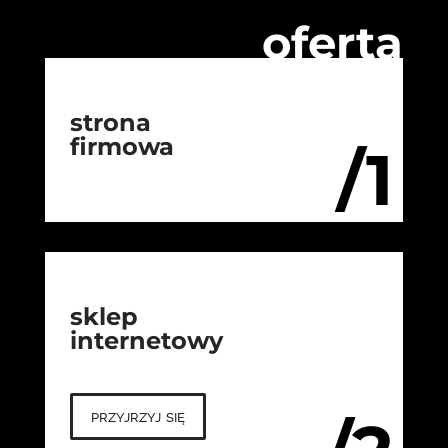
oferta
strona
firmowa
/1
sklep
internetowy
przyjrzyj się