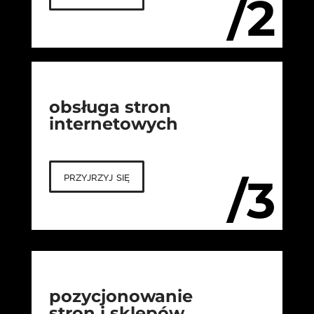
/2
obsługa stron
internetowych
przyjrzyj się
/3
pozycjonowanie
stron i sklepów