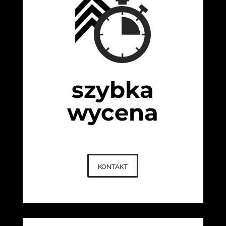
szybka
wycena
kontakt