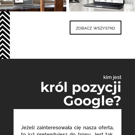
zobacz wszystko
kim jest
król pozycji
Google?
Jeżeli zainteresowała cię nasza oferta,
to już pretendujesz do tronu. Jest tak,