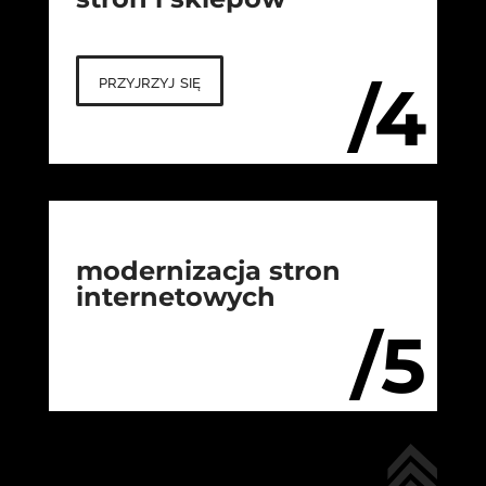
przyjrzyj się
/4
modernizacja stron
internetowych
/5