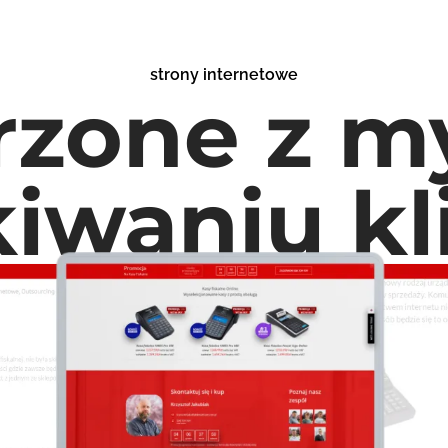
strony internetowe
rzone z my
iwaniu k