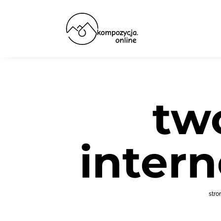
tw
inter
stro