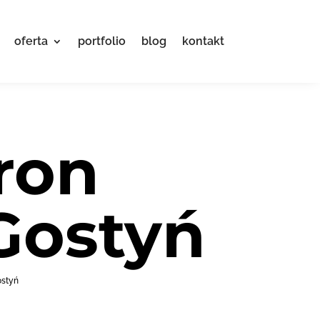
oferta
portfolio
blog
kontakt
ron
Gostyń
ostyń