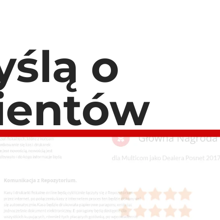
ślą o
lientów