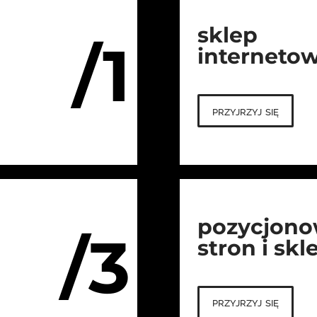
sklep
/1
interneto
przyjrzyj się
pozycjono
/3
stron i sk
przyjrzyj się