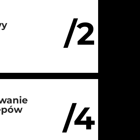
/2
wy
wanie
/4
lepów