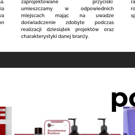
a.
zaprojektowane przyciski
r
ia
umieszczamy w odpowiednich
r
wa
miejscach mając na uwadze
s
on
doświadczenie zdobyte podczas
realizacji dziesiątek projektów oraz
charakterystyki danej branży.
p