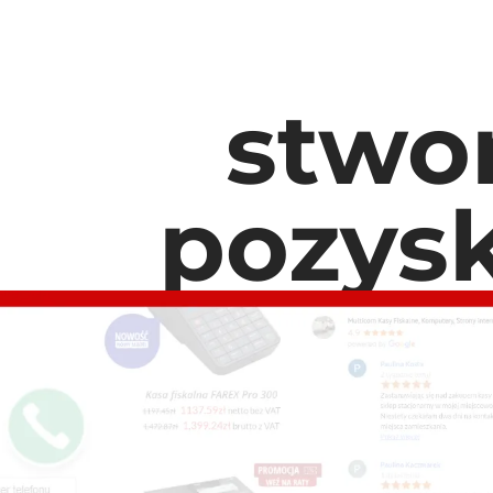
stwo
pozysk