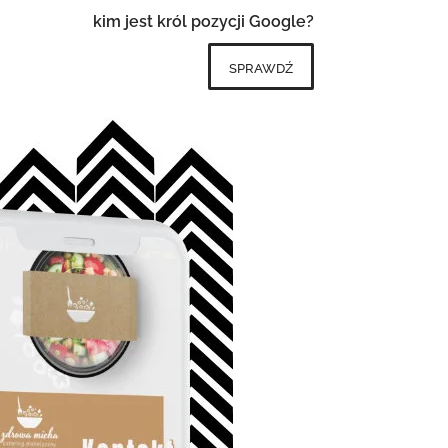
kim jest król pozycji Google?
sprawdź