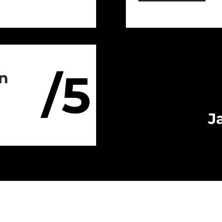
/5
on
J