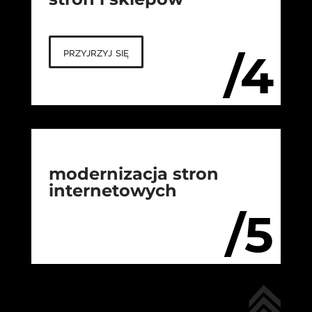
przyjrzyj się
/4
modernizacja stron
internetowych
/5