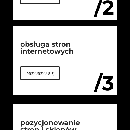
/2
obsługa stron
internetowych
przyjrzyj się
/3
pozycjonowanie
stron i sklepów