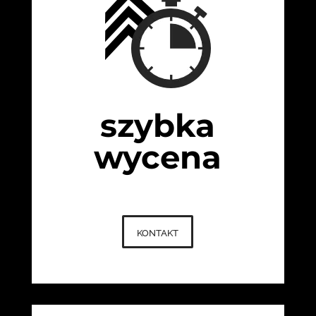
szybka
wycena
kontakt