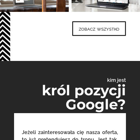
zobacz wszystko
kim jest
król pozycji
Google?
Jeżeli zainteresowała cię nasza oferta,
to już pretendujesz do tronu. Jest tak,