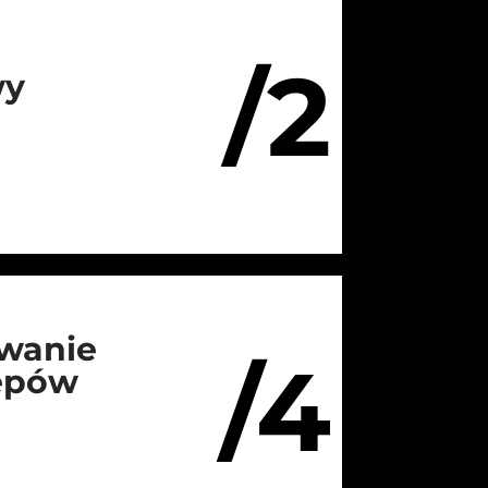
/2
wy
wanie
/4
lepów