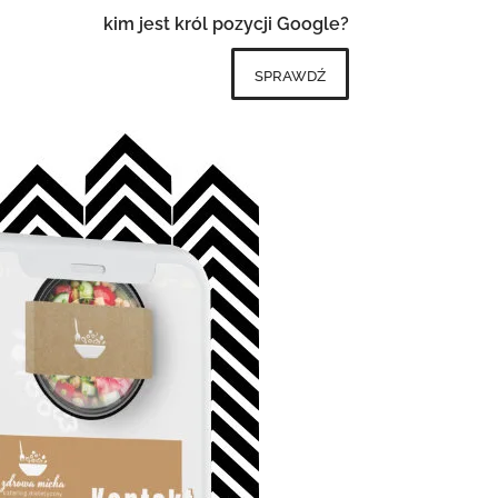
kim jest król pozycji Google?
sprawdź