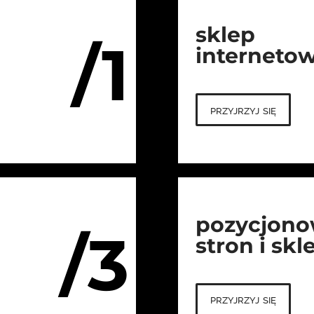
sklep
/1
interneto
przyjrzyj się
pozycjono
/3
stron i sk
przyjrzyj się