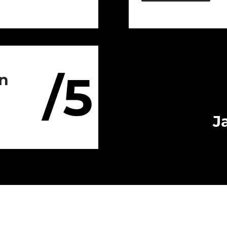
/5
on
J