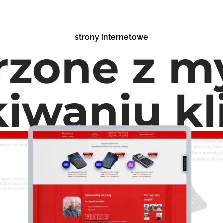
strony internetowe
rzone z my
iwaniu k