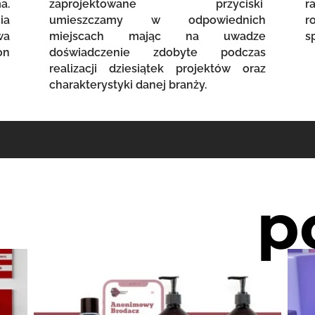
a.
zaprojektowane przyciski
r
ia
umieszczamy w odpowiednich
r
wa
miejscach mając na uwadze
s
on
doświadczenie zdobyte podczas
realizacji dziesiątek projektów oraz
charakterystyki danej branży.
p