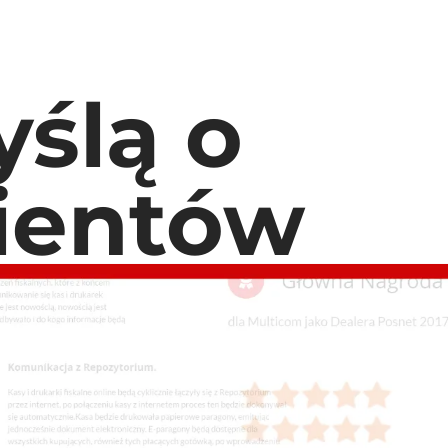
ślą o
lientów