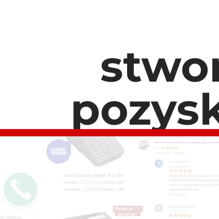
stwo
pozysk