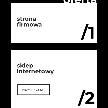
strona
firmowa
/1
sklep
internetowy
przyjrzyj się
/2