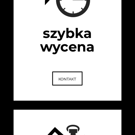
szybka
wycena
kontakt