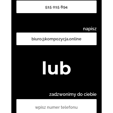
515 015 894
napisz
biuro@kompozycja.online
lub
zadzwonimy do ciebie