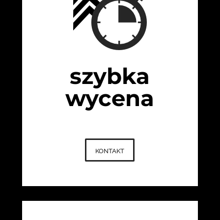
szybka
wycena
kontakt