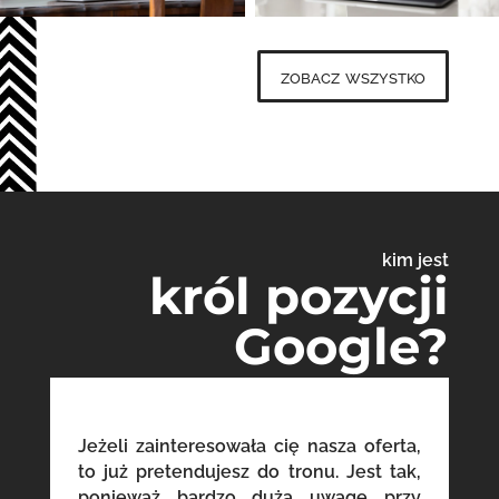
zobacz wszystko
kim jest
król pozycji
Google?
Jeżeli zainteresowała cię nasza oferta,
to już pretendujesz do tronu. Jest tak,
ponieważ bardzo dużą uwagę przy