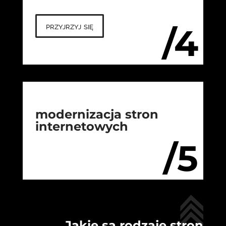
przyjrzyj się
/4
modernizacja stron
internetowych
/5
Jakie są rodzaje stron