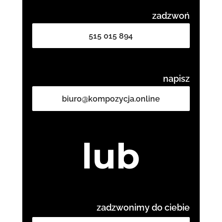
zadzwoń
515 015 894
napisz
biuro@kompozycja.online
lub
zadzwonimy do ciebie