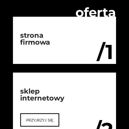
oferta
strona
firmowa
/1
sklep
internetowy
przyjrzyj się