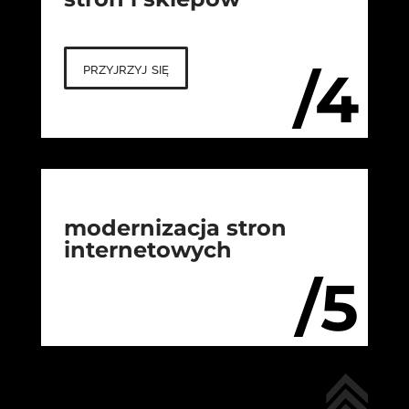
przyjrzyj się
/4
modernizacja stron
internetowych
/5