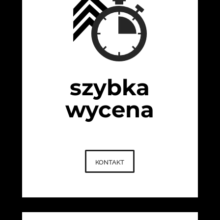
szybka
wycena
kontakt