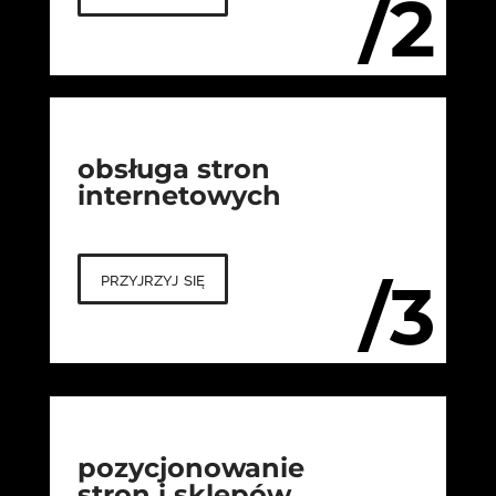
/2
obsługa stron
internetowych
przyjrzyj się
/3
pozycjonowanie
stron i sklepów