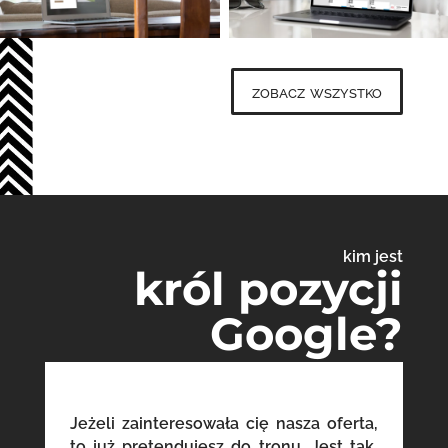
zobacz wszystko
kim jest
król pozycji
Google?
Jeżeli zainteresowała cię nasza oferta,
to już pretendujesz do tronu. Jest tak,