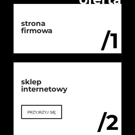
strona
firmowa
/1
sklep
internetowy
przyjrzyj się
/2