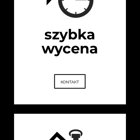
szybka
wycena
kontakt