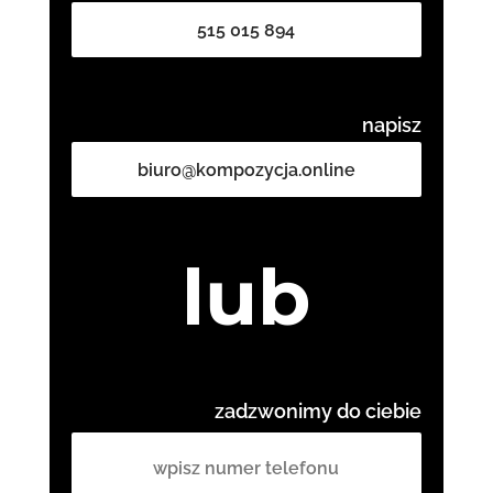
515 015 894
napisz
biuro@kompozycja.online
lub
zadzwonimy do ciebie