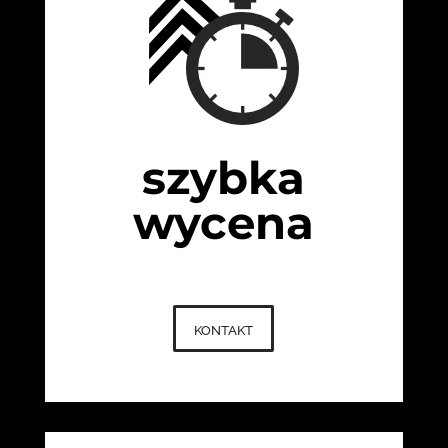
szybka
wycena
kontakt