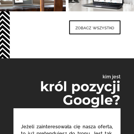
zobacz wszystko
kim jest
król pozycji
Google?
Jeżeli zainteresowała cię nasza oferta,
to już pretendujesz do tronu. Jest tak,