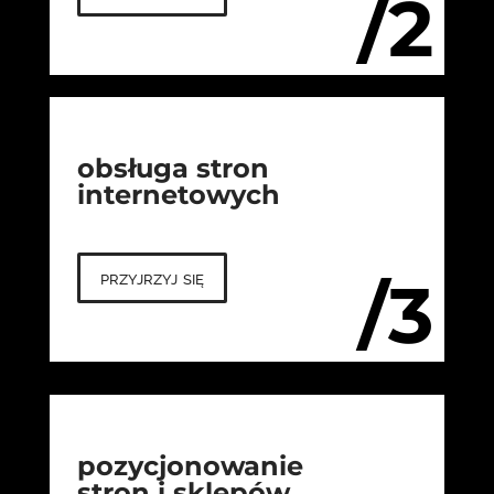
/2
obsługa stron
internetowych
przyjrzyj się
/3
pozycjonowanie
stron i sklepów