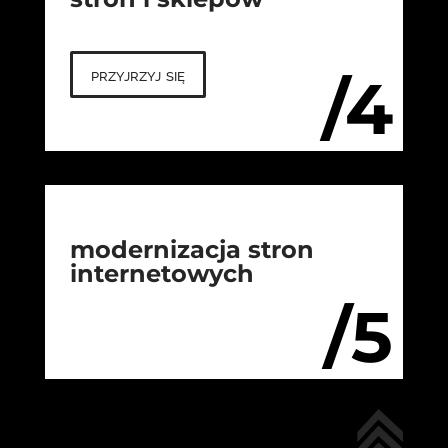
przyjrzyj się
/4
modernizacja stron
internetowych
/5