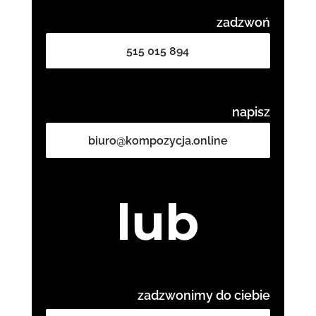
zadzwoń
515 015 894
napisz
biuro@kompozycja.online
lub
zadzwonimy do ciebie