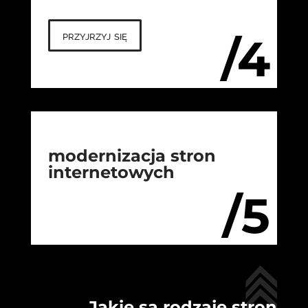
przyjrzyj się
/4
modernizacja stron
internetowych
/5
Jakie są rodzaje stron