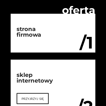
oferta
strona
firmowa
/1
sklep
internetowy
przyjrzyj się