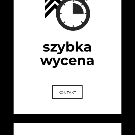
szybka
wycena
kontakt