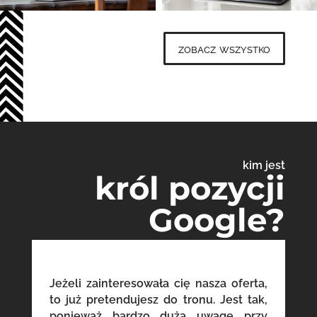
zobacz wszystko
kim jest
król pozycji
Google?
Jeżeli zainteresowała cię nasza oferta,
to już pretendujesz do tronu. Jest tak,
ponieważ bardzo dużą uwagę przy