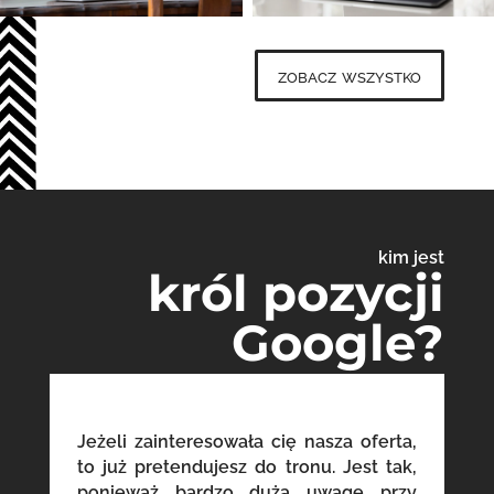
zobacz wszystko
kim jest
król pozycji
Google?
Jeżeli zainteresowała cię nasza oferta,
to już pretendujesz do tronu. Jest tak,
ponieważ bardzo dużą uwagę przy