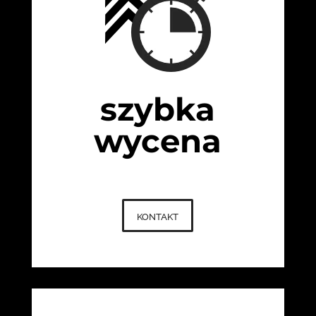
szybka
wycena
kontakt