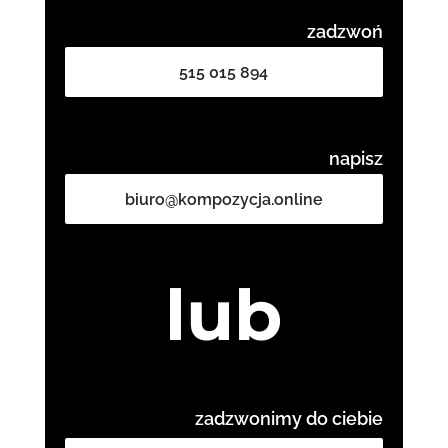
zadzwoń
515 015 894
napisz
biuro@kompozycja.online
lub
zadzwonimy do ciebie