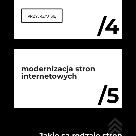
przyjrzyj się
/4
modernizacja stron
internetowych
/5
Jakie są rodzaje stron