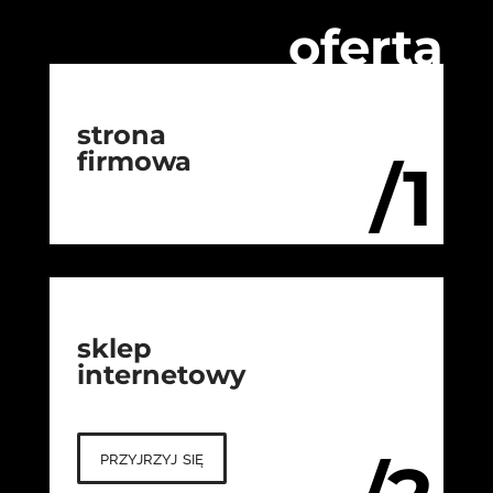
oferta
strona
firmowa
/1
sklep
internetowy
przyjrzyj się