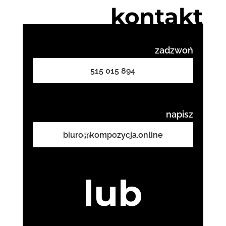
kontakt
zadzwoń
515 015 894
napisz
biuro@kompozycja.online
lub