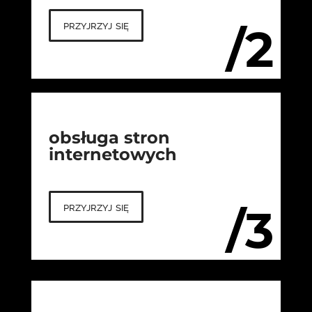
przyjrzyj się
/2
obsługa stron
internetowych
przyjrzyj się
/3