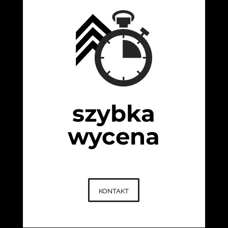
szybka
wycena
kontakt