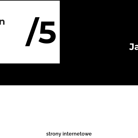
/5
on
J
strony internetowe