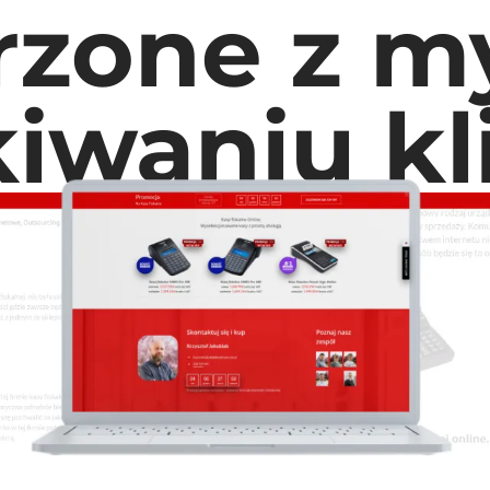
rzone z my
iwaniu k