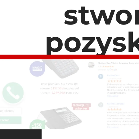
stwo
pozysk