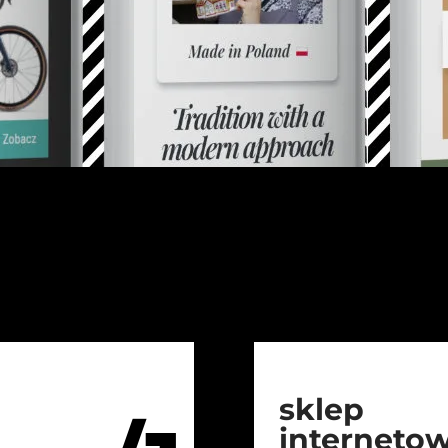
sklep
interneto