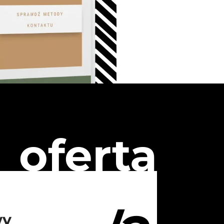
oferta
wy