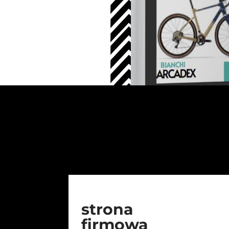
strona
firmowa