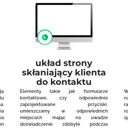
układ strony
skłaniający klienta
do kontaktu
ją
Elementy takie jak formularze
W
iu
kontaktowe, czy odpowiednio
n
a.
zaprojektowane przyciski
r
ia
umieszczamy w odpowiednich
r
wa
miejscach mając na uwadze
s
on
doświadczenie zdobyte podczas