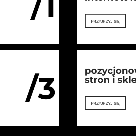
/1
przyjrzyj się
pozycjono
/3
stron i sk
przyjrzyj się