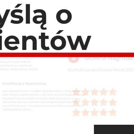
ślą o
lientów