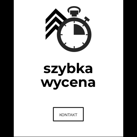
szybka
wycena
kontakt