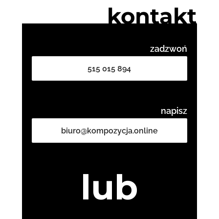
kontakt
zadzwoń
515 015 894
napisz
biuro@kompozycja.online
lub