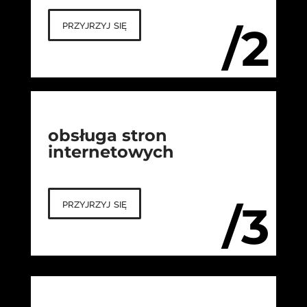
przyjrzyj się
/2
obsługa stron
internetowych
przyjrzyj się
/3