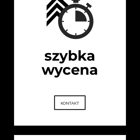
szybka
wycena
kontakt