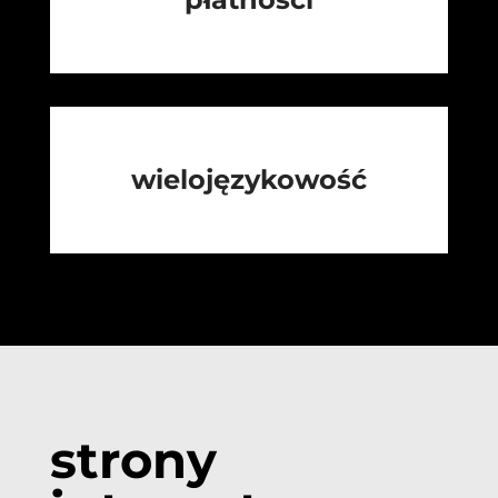
wielojęzykowość
strony