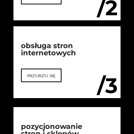
/2
obsługa stron
internetowych
przyjrzyj się
/3
pozycjonowanie
stron i sklepów