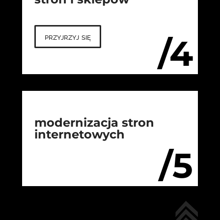
przyjrzyj się
/4
modernizacja stron
internetowych
/5