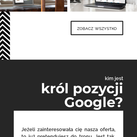
zobacz wszystko
kim jest
król pozycji
Google?
Jeżeli zainteresowała cię nasza oferta,
to już pretendujesz do tronu. Jest tak,