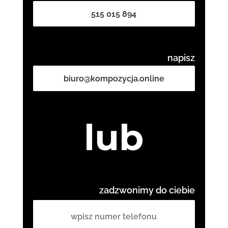
515 015 894
napisz
biuro@kompozycja.online
lub
zadzwonimy do ciebie