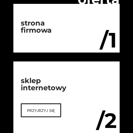
strona
firmowa
/1
sklep
internetowy
przyjrzyj się
/2