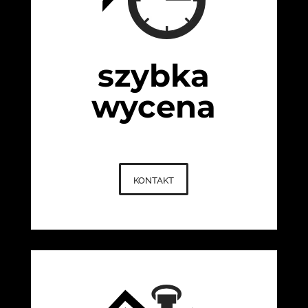
szybka
wycena
kontakt