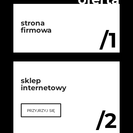
strona
firmowa
/1
sklep
internetowy
przyjrzyj się
/2