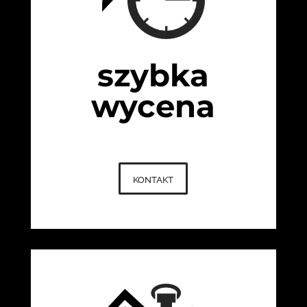
szybka
wycena
kontakt