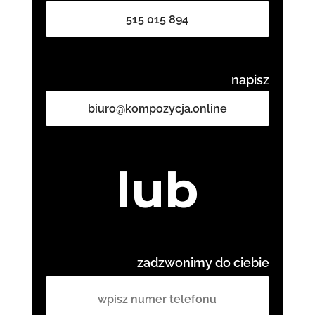
515 015 894
napisz
biuro@kompozycja.online
lub
zadzwonimy do ciebie