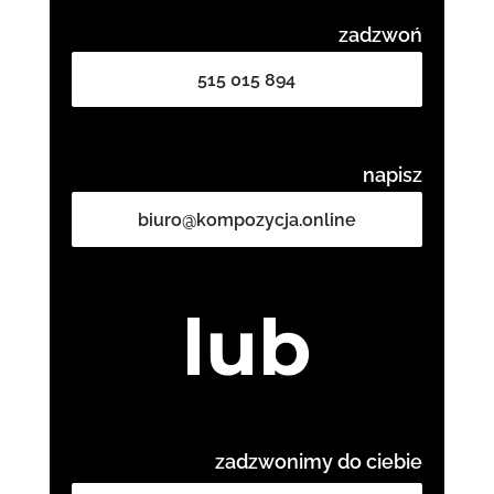
zadzwoń
515 015 894
napisz
biuro@kompozycja.online
lub
zadzwonimy do ciebie