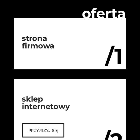
oferta
strona
firmowa
/1
sklep
internetowy
przyjrzyj się