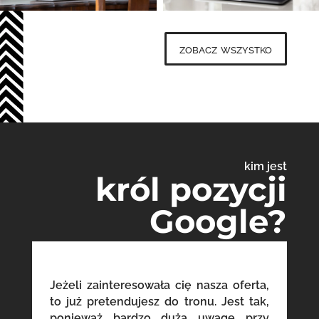
zobacz wszystko
kim jest
król pozycji
Google?
Jeżeli zainteresowała cię nasza oferta,
to już pretendujesz do tronu. Jest tak,
ponieważ bardzo dużą uwagę przy