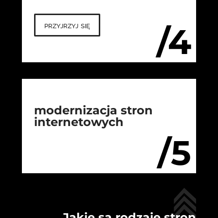
przyjrzyj się
/4
modernizacja stron
internetowych
/5
Jakie są rodzaje stron