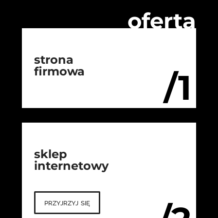
oferta
strona
firmowa
/1
sklep
internetowy
przyjrzyj się