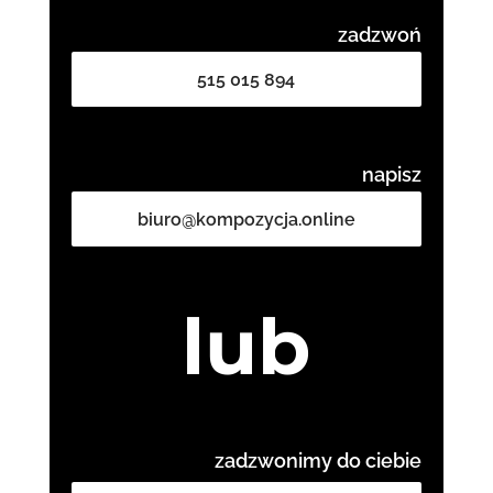
zadzwoń
515 015 894
napisz
biuro@kompozycja.online
lub
zadzwonimy do ciebie