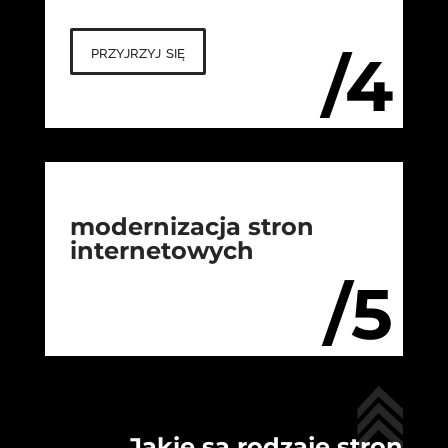
przyjrzyj się
/4
modernizacja stron
internetowych
/5
Jakie są rodzaje stron