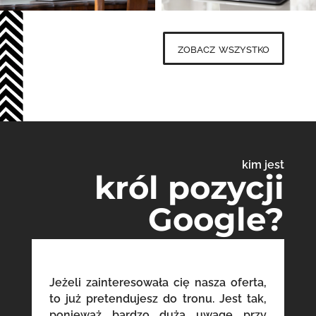
zobacz wszystko
kim jest
król pozycji
Google?
Jeżeli zainteresowała cię nasza oferta,
to już pretendujesz do tronu. Jest tak,
ponieważ bardzo dużą uwagę przy