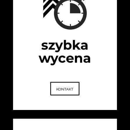
szybka
wycena
kontakt