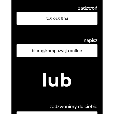
zadzwoń
515 015 894
napisz
biuro@kompozycja.online
lub
zadzwonimy do ciebie