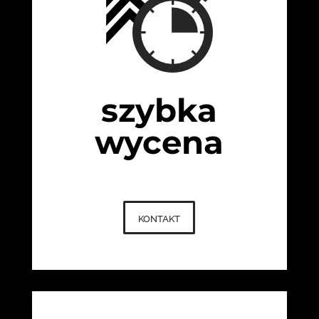
szybka
wycena
kontakt