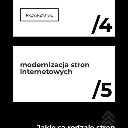
przyjrzyj się
/4
modernizacja stron
internetowych
/5
Jakie są rodzaje stron