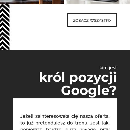
zobacz wszystko
kim jest
król pozycji
Google?
Jeżeli zainteresowała cię nasza oferta,
to już pretendujesz do tronu. Jest tak,
ponieważ bardzo dużą uwagę przy