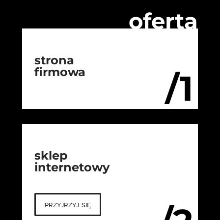
oferta
strona
firmowa
/1
sklep
internetowy
przyjrzyj się