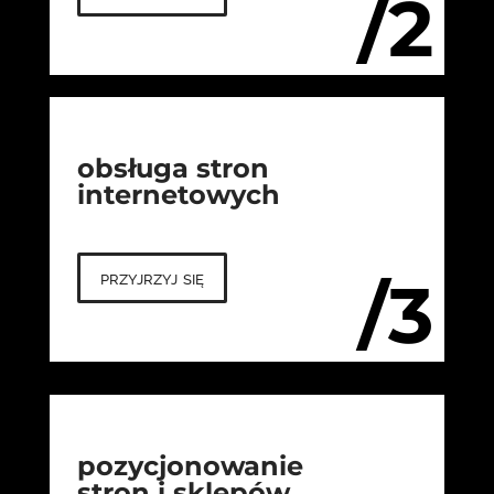
/2
obsługa stron
internetowych
przyjrzyj się
/3
pozycjonowanie
stron i sklepów