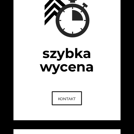
szybka
wycena
kontakt