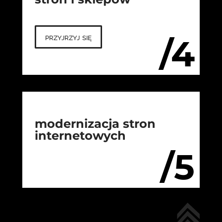
przyjrzyj się
/4
modernizacja stron
internetowych
/5