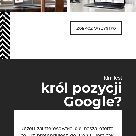
zobacz wszystko
kim jest
król pozycji
Google?
Jeżeli zainteresowała cię nasza oferta,
to już pretendujesz do tronu. Jest tak,