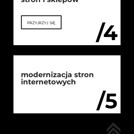
przyjrzyj się
/4
modernizacja stron
internetowych
/5