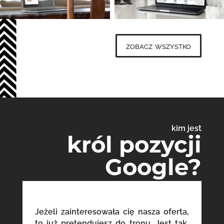
zobacz wszystko
kim jest
król pozycji
Google?
Jeżeli zainteresowała cię nasza oferta,
to już pretendujesz do tronu. Jest tak,