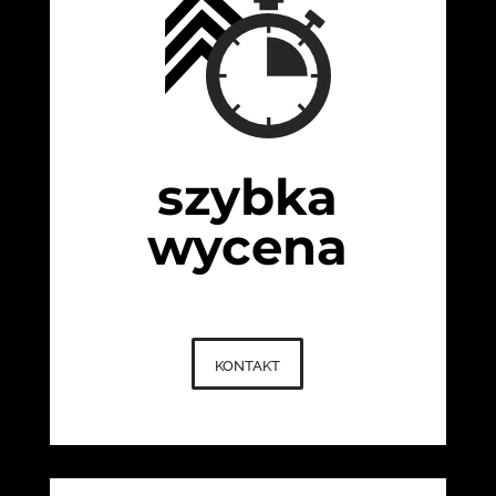
szybka
wycena
kontakt