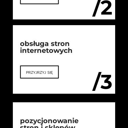
/2
obsługa stron
internetowych
przyjrzyj się
/3
pozycjonowanie
stron i sklepów