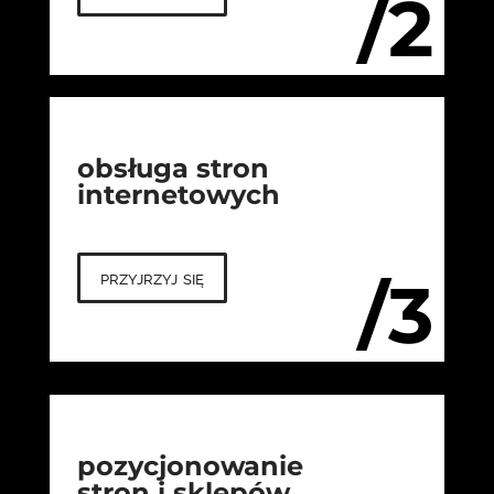
/2
obsługa stron
internetowych
przyjrzyj się
/3
pozycjonowanie
stron i sklepów