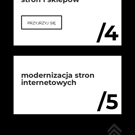
przyjrzyj się
/4
modernizacja stron
internetowych
/5