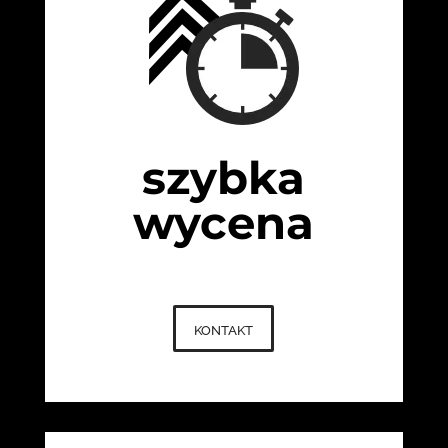
szybka
wycena
kontakt