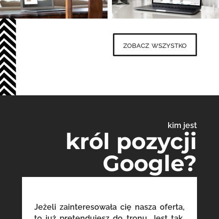
zobacz wszystko
kim jest
król pozycji
Google?
Jeżeli zainteresowała cię nasza oferta,
to już pretendujesz do tronu. Jest tak,