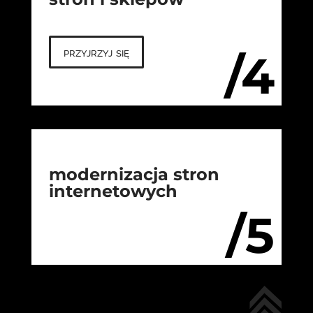
przyjrzyj się
/4
modernizacja stron
internetowych
/5