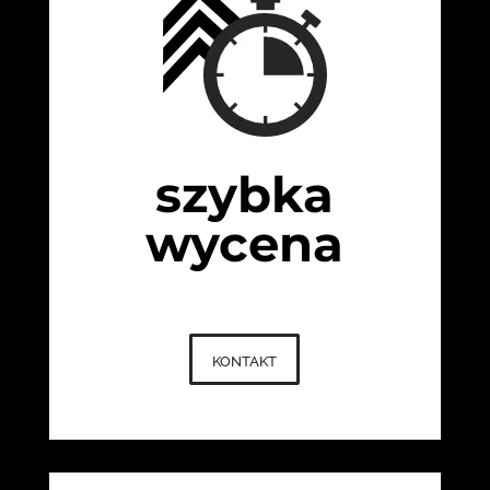
szybka
wycena
kontakt