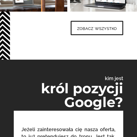
zobacz wszystko
kim jest
król pozycji
Google?
Jeżeli zainteresowała cię nasza oferta,
to już pretendujesz do tronu. Jest tak,