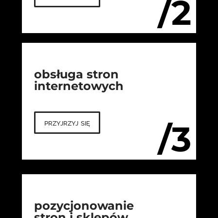
/2
obsługa stron
internetowych
przyjrzyj się
/3
pozycjonowanie
stron i sklepów