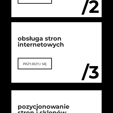
/2
obsługa stron
internetowych
przyjrzyj się
/3
pozycjonowanie
stron i sklepów