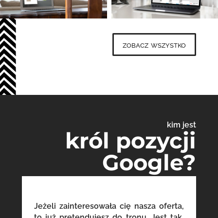
zobacz wszystko
kim jest
król pozycji
Google?
Jeżeli zainteresowała cię nasza oferta,
to już pretendujesz do tronu. Jest tak,