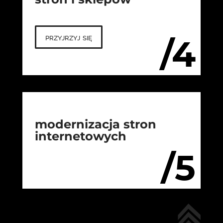
przyjrzyj się
/4
modernizacja stron
internetowych
/5