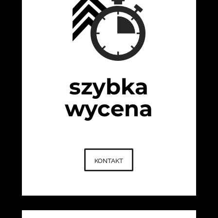
szybka
wycena
kontakt