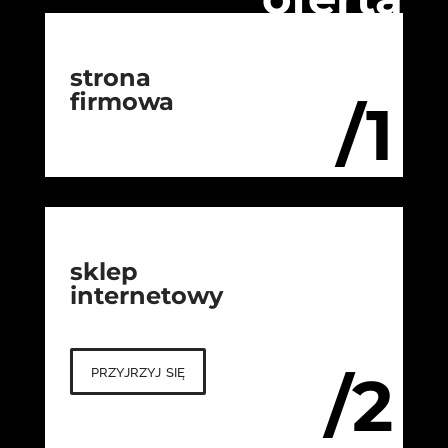
strona
firmowa
/1
sklep
internetowy
przyjrzyj się
/2