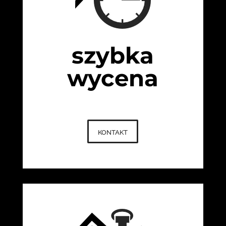
szybka
wycena
kontakt