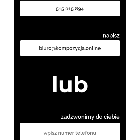
515 015 894
napisz
biuro@kompozycja.online
lub
zadzwonimy do ciebie