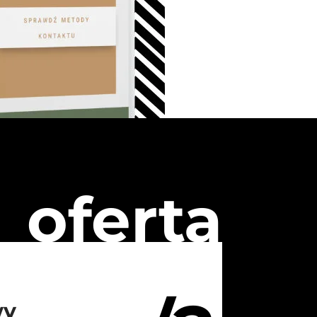
oferta
wy