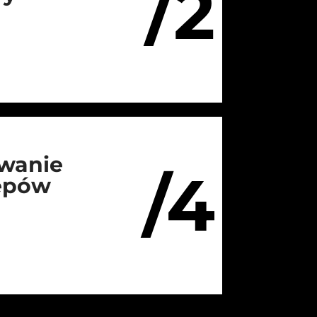
/2
wanie
/4
lepów