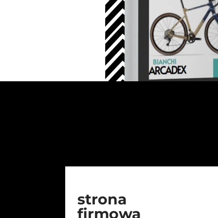
strona
firmowa