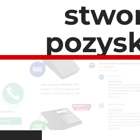
stwo
pozysk