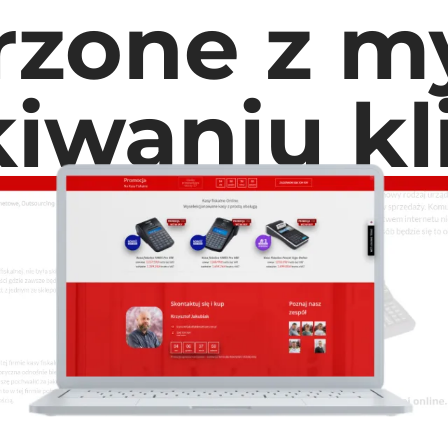
rzone z my
iwaniu k