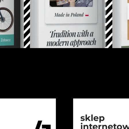
sklep
interneto