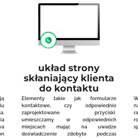
układ strony
skłaniający klienta
do kontaktu
ją
Elementy takie jak formularze
W
iu
kontaktowe, czy odpowiednio
n
a.
zaprojektowane przyciski
r
ia
umieszczamy w odpowiednich
r
wa
miejscach mając na uwadze
s
on
doświadczenie zdobyte podczas