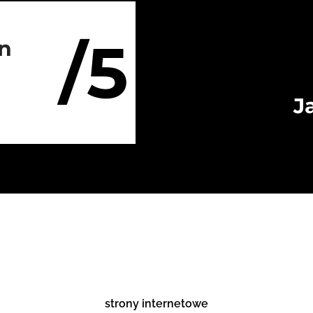
/5
on
J
strony internetowe