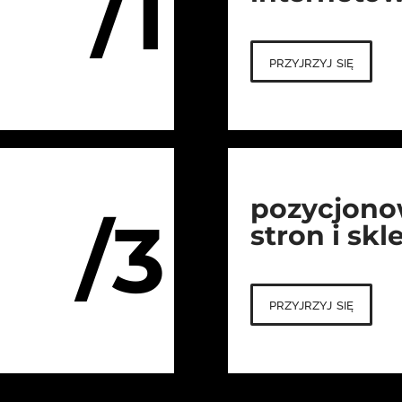
/1
przyjrzyj się
pozycjono
/3
stron i sk
przyjrzyj się