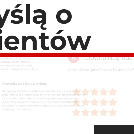
ślą o
lientów