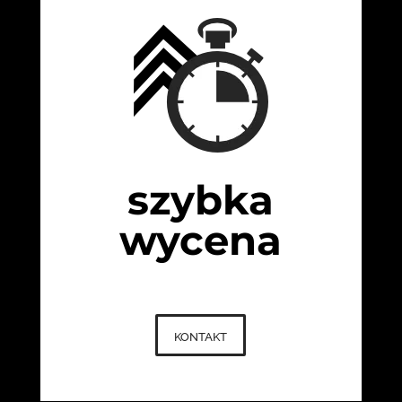
szybka
wycena
kontakt