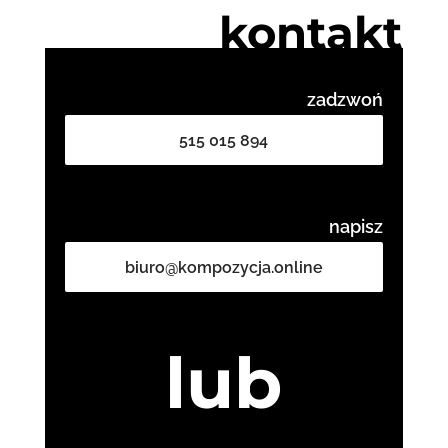
kontakt
zadzwoń
515 015 894
napisz
biuro@kompozycja.online
lub