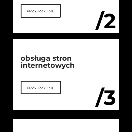
przyjrzyj się
/2
obsługa stron
internetowych
przyjrzyj się
/3