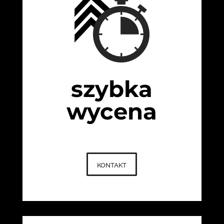
szybka
wycena
kontakt