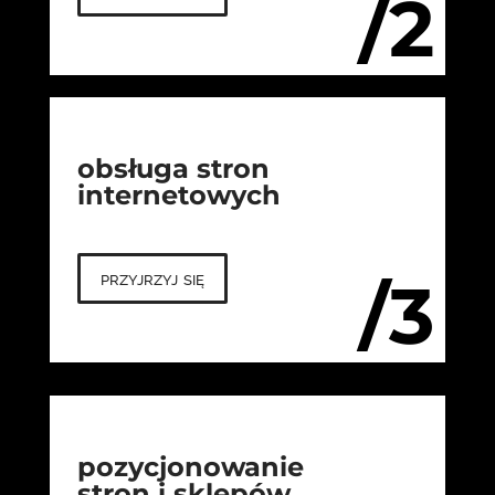
/2
obsługa stron
internetowych
przyjrzyj się
/3
pozycjonowanie
stron i sklepów