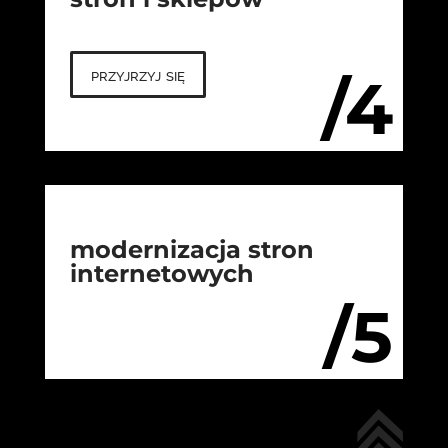
przyjrzyj się
/4
modernizacja stron
internetowych
/5