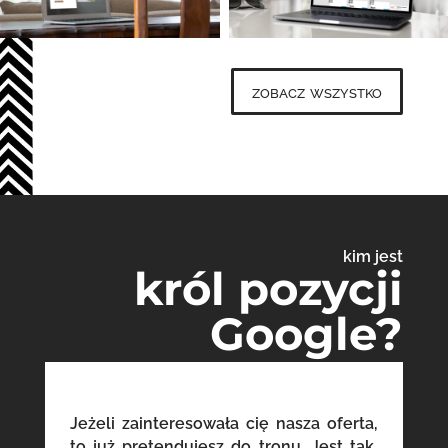
zobacz wszystko
kim jest
król pozycji
Google?
Jeżeli zainteresowała cię nasza oferta,
to już pretendujesz do tronu. Jest tak,